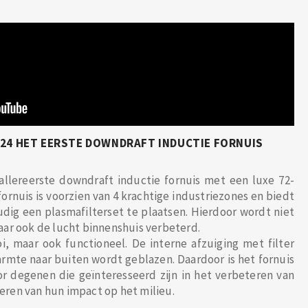
9024 HET EERSTE DOWNDRAFT INDUCTIE FORNUIS
allereerste downdraft inductie fornuis met een luxe 72-
fornuis is voorzien van 4 krachtige industriezones en biedt
ig een plasmafilterset te plaatsen. Hierdoor wordt niet
aar ook de lucht binnenshuis verbeterd.
oi, maar ook functioneel. De interne afzuiging met filter
armte naar buiten wordt geblazen. Daardoor is het fornuis
r degenen die geïnteresseerd zijn in het verbeteren van
ren van hun impact op het milieu.