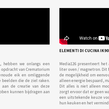
ELEMENTI DI CUCINA IK
e, hebben we onlangs een
Media126 presenteert het 
 opdracht van Crematorium
liter oven / magnetron. Dit 
enoude eik en omliggende
de mogelijkheid om eenvoud
 beelden die de ziel raken.
alleen energie bespaard, m
n aan de creatie van deze
Dit alles is niet alleen mo
ebben kunnen bijdragen aan
zorgt ervoor dat er geen w
een uitstekende keuze voo
hun keuken en het verminde