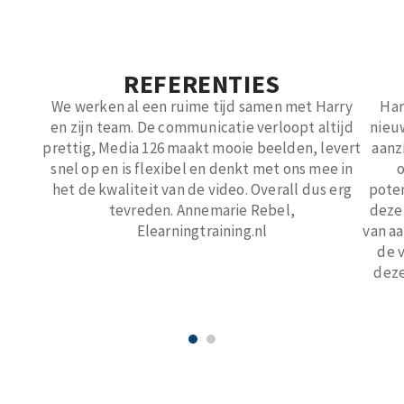
REFERENTIES
We werken al een ruime tijd samen met Harry
Har
en zijn team. De communicatie verloopt altijd
nieu
prettig, Media 126 maakt mooie beelden, levert
aanz
snel op en is flexibel en denkt met ons mee in
het de kwaliteit van de video. Overall dus erg
poten
tevreden. Annemarie Rebel,
deze
Elearningtraining.nl
van a
de 
deze